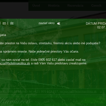
Úvod
História
Rezervácia
Cenník
|
en
|
de
zavrieť okno
DÁTUM PRID
02.07
jatia
te priestor na Vašu oslavu, stretávku, firemnú akciu alebo iné podujatie?
na správnom mieste. Naše jedinečné priestory Vás očaria.
í sa nám ozvať na tel. čísle 0905 602 617 alebo zaslať mail na
pcia@
hotelmajolika.sk
a radi Vám Vašu predstavu zrealizujeme.
cka 41, 900 01 Modra tel:+421 905 602 617,
recepcia@hotelmajolika.sk