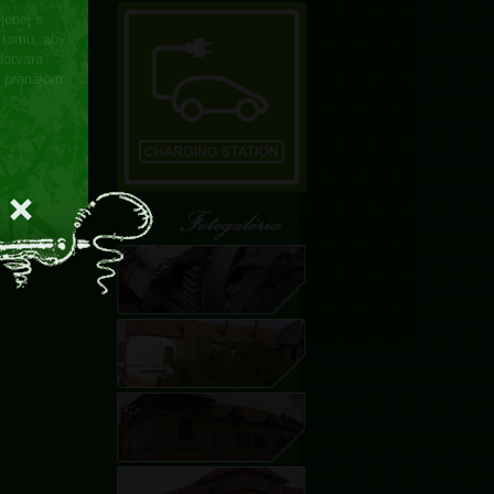
jenej s
k tomu, aby
dotvára
e prenájom