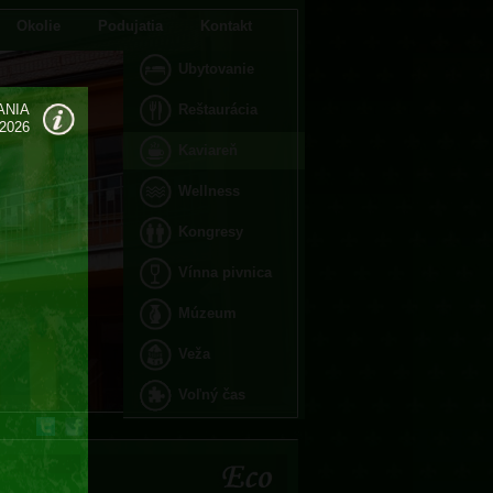
Okolie
Podujatia
Kontakt
Ubytovanie
ANIA
Reštaurácia
.2026
Kaviareň
Wellness
Kongresy
Vínna pivnica
Múzeum
Veža
Voľný čas