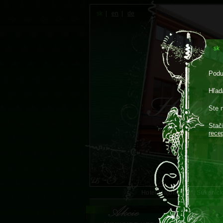
sk
|
en
|
de
sk
Podu
Hľadá
Ste 
Stač
rece
Hotel Majolika****, Súkení