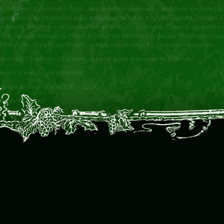
i uvítame ubytovaných hostí, ako aj širokú verejnosť v hotelovej kaviarni spo
tauráciou. Pestrá ponuka jedál a nápojov, ochotná a rýchla obsluha prispejú 
e chvíle strávené v reštaurácii boli príjemným zážitkom. Celkovú atmosféru 
lové riešenie interiéru s barom a funkčnou keramickou pecou. Hotel umožňuj
stnosti na rôzne účely. Priestory sú v lete ekologicky chladené vzduchom.
riestoroch kaviarne a nádvoria je bezdrôtové pripojenie na internet.
estory hotela sú nefajčiarské.
áracie hodiny: denne 7.00 – 22.00
acita: 50 miest