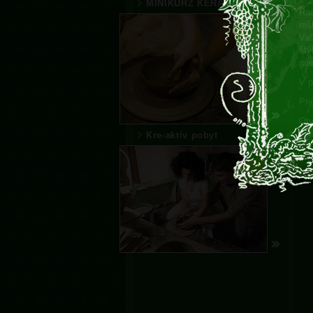
MINIKURZ KERAMIKÁRA
Rad
reš
Vaš
štý
mie
V p
Pri
Otv
Kre-aktív pobyt
Kap