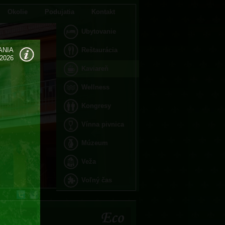
Okolie
Podujatia
Kontakt
Ubytovanie
ANIA
Reštaurácia
.2026
Kaviareň
Wellness
Kongresy
Vínna pivnica
Múzeum
Veža
Voľný čas