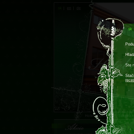
sk
|
en
|
de
sk
Podu
Hľadá
Ste 
Stač
rece
Hotel Majolika****, Súkení