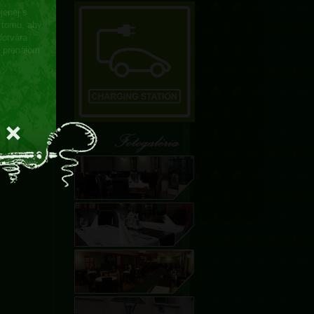
jenej s
k tomu, aby
dotvára
e prenájom