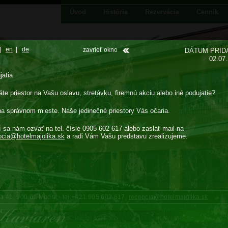
Úvod
História
Rezervácia
Cenník
|
en
|
de
zavrieť okno
DÁTUM PRID
02.07
jatia
te priestor na Vašu oslavu, stretávku, firemnú akciu alebo iné podujatie?
na správnom mieste. Naše jedinečné priestory Vás očaria.
í sa nám ozvať na tel. čísle 0905 602 617 alebo zaslať mail na
pcia@
hotelmajolika.sk
a radi Vám Vašu predstavu zrealizujeme.
cka 41, 900 01 Modra tel:+421 905 602 617,
recepcia@hotelmajolika.sk