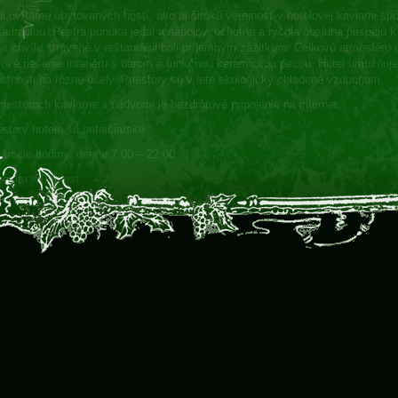
i uvítame ubytovaných hostí, ako aj širokú verejnosť v hotelovej kaviarni spo
tauráciou. Pestrá ponuka jedál a nápojov, ochotná a rýchla obsluha prispejú 
e chvíle strávené v reštaurácii boli príjemným zážitkom. Celkovú atmosféru 
lové riešenie interiéru s barom a funkčnou keramickou pecou. Hotel umožňuj
stnosti na rôzne účely. Priestory sú v lete ekologicky chladené vzduchom.
riestoroch kaviarne a nádvoria je bezdrôtové pripojenie na internet.
estory hotela sú nefajčiarské.
áracie hodiny: denne 7.00 – 22.00
acita: 50 miest