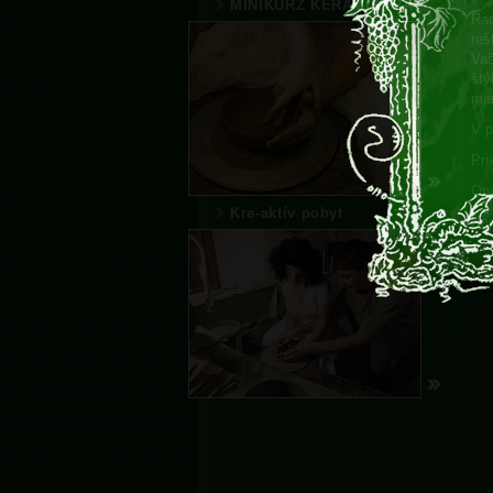
MINIKURZ KERAMIKÁRA
Rad
reš
Vaš
štý
mie
V p
Pri
Otv
Kre-aktív pobyt
Kap