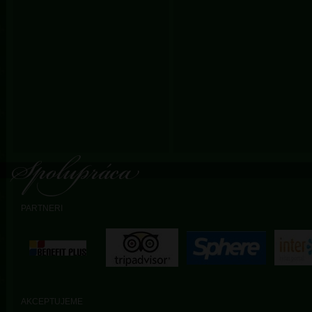
PARTNERI
AKCEPTUJEME