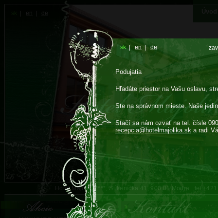
Úvod
sk
|
en
|
de
sk
|
en
|
de
zav
Podujatia
Hľadáte priestor na Vašu oslavu, str
Ste na správnom mieste. Naše jedin
Stačí sa nám ozvať na tel. čísle 09
recepcia@
hotelmajolika.sk
a radi V
Hotel Majolika****, Súkenícka 41, 900 01 Modra tel:+42