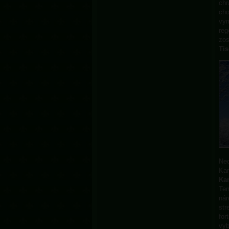
chr
cho
vym
reg
zos
Tis
Neď
Kar
Ka
Ten
nár
str
for
vyb