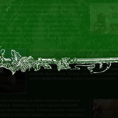
ra je známa predovšetkým ako posledné pôsobisko
ovíta Štúra. Posledné roky jeho života a okolnosti jeho
gickej smrti pripomína
Pamätná izba Ľ. Štúra
, ktorá je
asťou Múzea Ľ. Štúra v tzv. Emreszovskom dome na
estí. V izbe je inštalovaný dobový nábytok, knihy a
ty Ľ. Štúra, jeho sólová fotografia a pramienok vlasov.
eum predstavuje mnohostrannú osobnosť a činnosť Ľ.
ra, dokumentuje dejiny mesta Modra, keramiku,
varné dianie v meste.
K ďalším zaujímavým historickým a pamätným miestam
patria: Súsošie Ľ. Štúra a jeho družiny na námestí, Pomn
cintoríne, dva evanjelické kostoly slovenský a nemecký 
ulici, rímsko-katolícky kostol sv. Štefana kráľa, Horná br
pozostatkami mestských hradieb, radnica, rotundová
baš
kruhovitá obranná veža. Tá dnes slúži ako Galéria národ
umelca
Ignáca Bizmayera
, majstra figurálnej keramickej 
rodné okolie Modry je zrejme najväčším lákadlom pre
etníkov. Nachádzajú sa tu dve najstaršie rekreačné
asti Harmónia a Piesok. Prekrásna príroda s rozsiahlymi
tnatými aj ihličnatými porastmi, množstvom vzácnych a