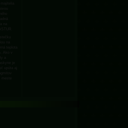
majitelia
kovou
dného
radná
sa na
 ASTUR.
stečku
ňou na
ná teplota
%. Ako v
ty a
askyne je
sť upúta aj
agmitov
m meste