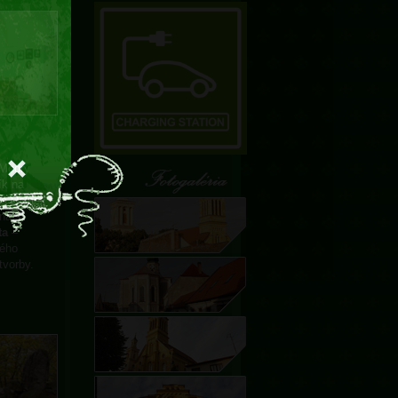
 Modry
ík na
na Dolnej
ána s
ta
–
ného
tvorby.