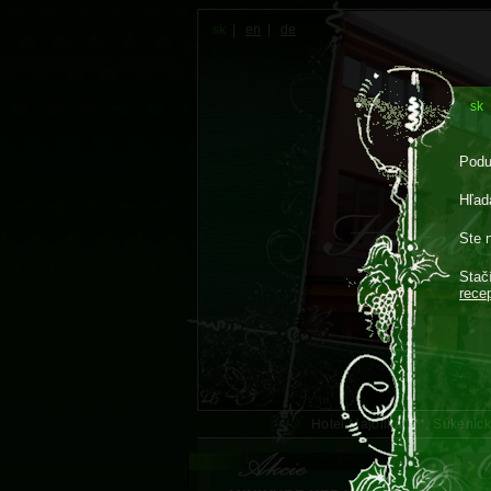
sk
|
en
|
de
sk
Podu
Hľadá
Ste 
Stač
rece
Hotel Majolika****, Súkení