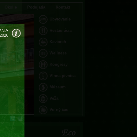
Okolie
Podujatia
Kontakt
Ubytovanie
ANIA
Reštaurácia
.2026
Kaviareň
Wellness
Kongresy
Vínna pivnica
Múzeum
Veža
Voľný čas