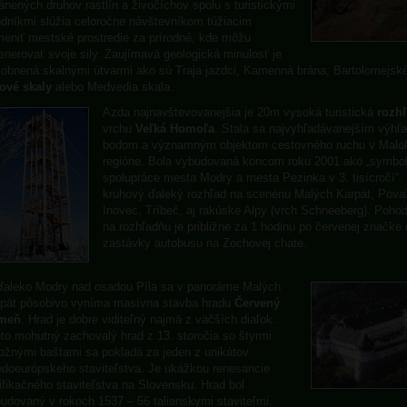
ánených druhov rastlín a živočíchov spolu s turistickými
dníkmi slúžia celoročne návštevníkom túžiacim
eniť mestské prostredie za prírodné, kde môžu
enerovať svoje sily. Zaujímavá geologická minulosť je
obnená skalnými útvarmi ako sú Traja jazdci, Kamenná brána, Bartolomejské
ové skaly
alebo Medvedia skala.
Azda najnavštevovanejšia je 20m vysoká turistická
rozh
vrchu
Veľká Homoľa
. Stala sa najvyhľadávanejším výh
bodom a významným objektom cestovného ruchu v Malo
regióne. Bola vybudovaná koncom roku 2001 ako „symbol
spolupráce mesta Modry a mesta Pezinka v 3. tisícročí“
kruhový ďaleký rozhľad na scenériu Malých Karpát, Pov
Inovec, Tríbeč, aj rakúske Alpy (vrch Schneeberg). Pohod
na rozhľadňu je približne za 1 hodinu po červenej značke
zastávky autobusu na Zochovej chate.
aleko Modry nad osadou Píla sa v panoráme Malých
pát pôsobivo vyníma masívna stavba hradu
Červený
meň
. Hrad je dobre viditeľný najmä z väčších diaľok.
to mohutný zachovalý hrad z 13. storočia so štyrmi
ožnými baštami sa pokladá za jeden z unikátov
edoeurópskeho staviteľstva. Je ukážkou renesancie
tifikačného staviteľstva na Slovensku. Hrad bol
udovaný v rokoch 1537 – 56 talianskymi staviteľmi,