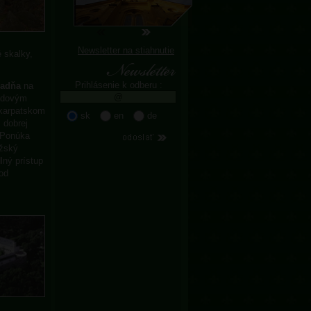
Newsletter na stiahnutie
 skalky,
Prihlásenie k odberu :
ľadňa
na
ľadovým
karpatskom
sk
en
de
 dobrej
. Ponúka
ažský
lný prístup
 od