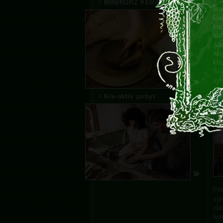
MINIKURZ KERAMIKÁRA
Mod
Ľud
tra
súč
nám
lis
Múz
Štú
výt
Kre-aktív pobyt
Prí
výl
obl
lis