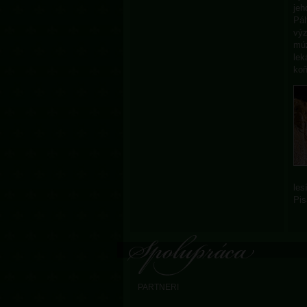
jeh
Pál
výz
múz
lek
koň
les
Pis
PARTNERI