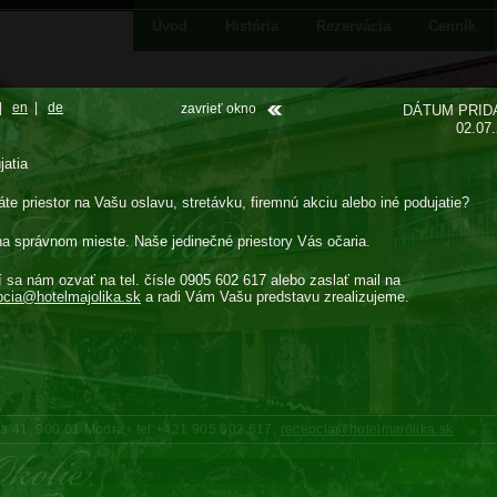
Úvod
História
Rezervácia
Cenník
|
en
|
de
zavrieť okno
DÁTUM PRID
02.07
jatia
te priestor na Vašu oslavu, stretávku, firemnú akciu alebo iné podujatie?
na správnom mieste. Naše jedinečné priestory Vás očaria.
í sa nám ozvať na tel. čísle 0905 602 617 alebo zaslať mail na
pcia@
hotelmajolika.sk
a radi Vám Vašu predstavu zrealizujeme.
cka 41, 900 01 Modra tel:+421 905 602 617,
recepcia@hotelmajolika.sk