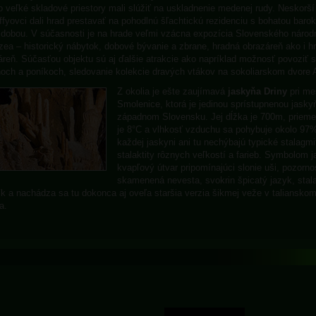
o veľké skladové priestory mali slúžiť na uskladnenie medenej rudy. Neskorší 
ffyovci dali hrad prestavať na pohodlnú šľachtickú rezidenciu s bohatou baro
dobou. V súčasnosti je na hrade veľmi vzácna expozícia Slovenského náro
ea – historický nábytok, dobové bývanie a zbrane, hradná obrazáreň ako i h
áreň. Súčasťou objektu sú aj ďalšie atrakcie ako napríklad možnosť povoziť 
och a poníkoch, sledovanie kolekcie dravých vtákov na sokoliarskom dvore
Z okolia je ešte zaujímavá
jaskyňa Driny
pri me
Smolenice, ktorá je jedinou sprístupnenou jasky
západnom Slovensku. Jej dĺžka je 700m, priemer
je 8°C a vlhkosť vzduchu sa pohybuje okolo 97
každej jaskyni ani tu nechýbajú typické stalagmi
stalaktity rôznych veľkostí a farieb. Symbolom j
kvapľový útvar pripomínajúci slonie uši, pozorno
skamenená nevesta, svokrin špicatý jazyk, stal
ík a nachádza sa tu dokonca aj oveľa staršia verzia šikmej veže v taliansko
a.