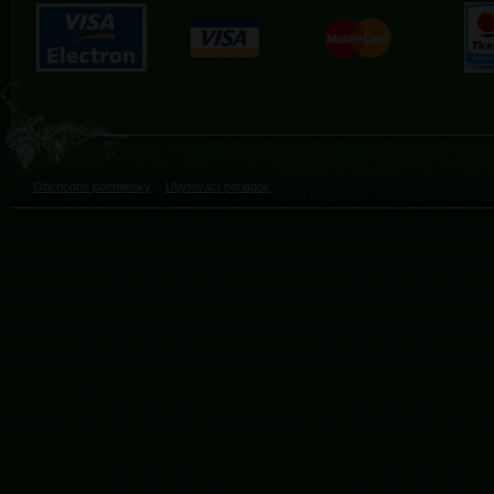
Obchodné podmienky
Ubytovací poriadok