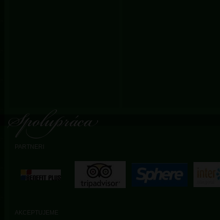
PARTNERI
AKCEPTUJEME