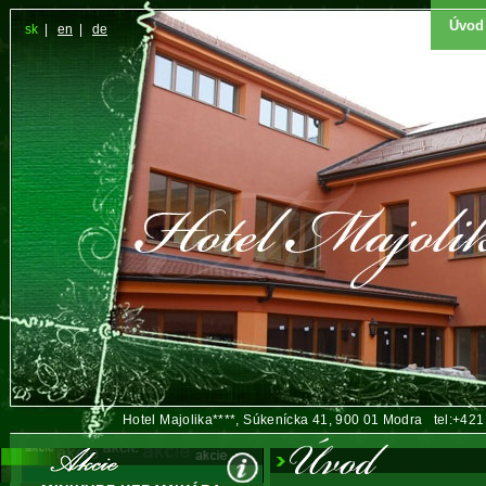
Úvod
sk
|
en
|
de
Hotel Majolika****, Súkenícka 41, 900 01 Modra tel:+42