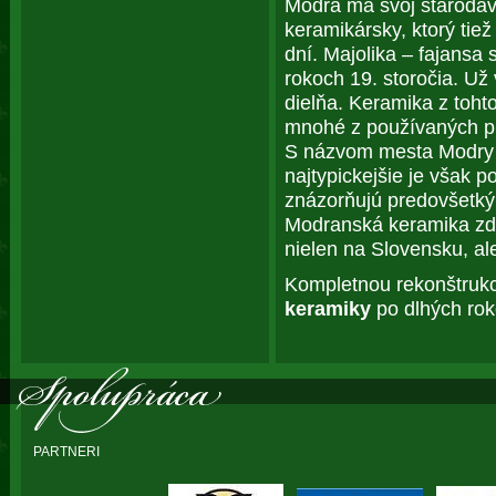
Modra má svoj starodáv
keramikársky, ktorý tie
dní. Majolika – fajansa
rokoch 19. storočia. Už
dielňa. Keramika z toh
mnohé z používaných p
S názvom mesta Modry 
najtypickejšie je však p
znázorňujú predovšetký
Modranská keramika zdo
nielen na Slovensku, al
Kompletnou rekonštruk
keramiky
po dlhých rok
PARTNERI