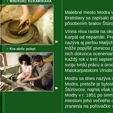
MINIKURZ KERAMIKÁRA
Malebné mesto Modra v
Bratislavy sa zapísalo 
pôsobením bratov Štúro
Vínna réva rastie na ok
Karpát od nepamäti. Pre
nazýva aj perlou Malýc
môže popýšiť pivnicou p
Kre-aktív pobyt
nich dokonca oceneniam
Každý rok v tretí septem
svoju tvrdú prácu a úr
Malokarpatskom Vinobr
Modra sa dnes nazýva 
Modra, pretože je bytos
Štúrovcov, najmä však Ľ
Modry v r. 1851 po smrt
miestom jeho večného 
zranenia na poľovačke v