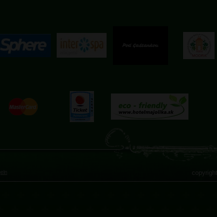
eln
copyrigh