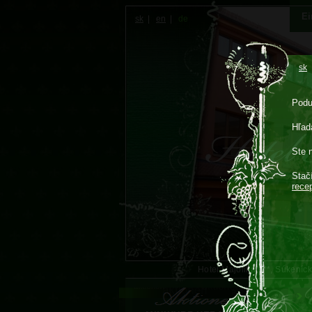
Ei
sk
|
en
|
de
sk
Podu
Hľadá
Ste 
Stač
rece
Hotel Majolika****, Súkení