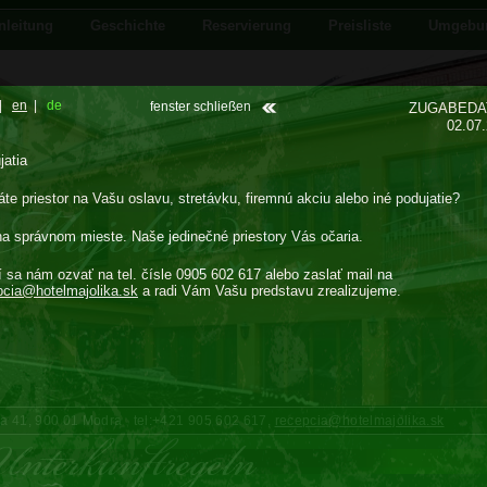
nleitung
Geschichte
Reservierung
Preisliste
Umgebu
|
en
|
de
fenster schließen
ZUGABEDA
02.07
jatia
te priestor na Vašu oslavu, stretávku, firemnú akciu alebo iné podujatie?
na správnom mieste. Naše jedinečné priestory Vás očaria.
í sa nám ozvať na tel. čísle 0905 602 617 alebo zaslať mail na
pcia@
hotelmajolika.sk
a radi Vám Vašu predstavu zrealizujeme.
cka 41, 900 01 Modra tel:+421 905 602 617,
recepcia@hotelmajolika.sk