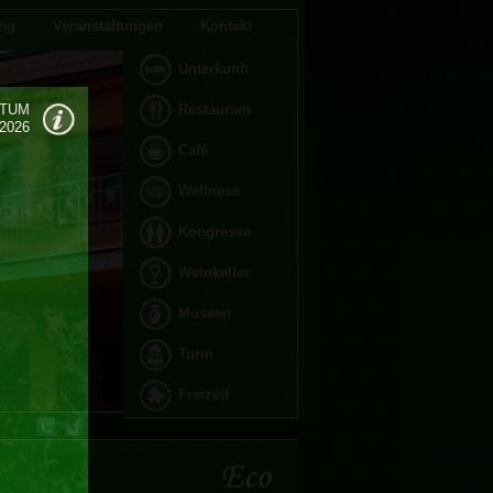
ng
Veranstaltungen
Kontakt
Unterkunft
TUM
Restaurant
.2026
Café
Wellness
Kongresse
Weinkeller
Museen
Turm
Freizeit