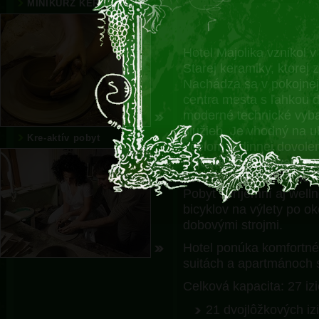
MINIKURZ KERAMIKÁRA
Hotel Majolika vznikol 
Starej keramiky, ktorej
Nachádza sa v pokojnej 
centra mesta s ľahkou 
moderné technické vyba
služieb. Je vhodný na u
Kre-aktív pobyt
účelom rodinnej dovole
objektu sú parkovacie
podzemná garáž s možno
Pobyt spríjemní aj wel
bicyklov na výlety po o
dobovými strojmi.
Hotel ponúka komfortné
suitách a apartmánoch 
Celková kapacita: 27 izi
21 dvojlôžkových iz