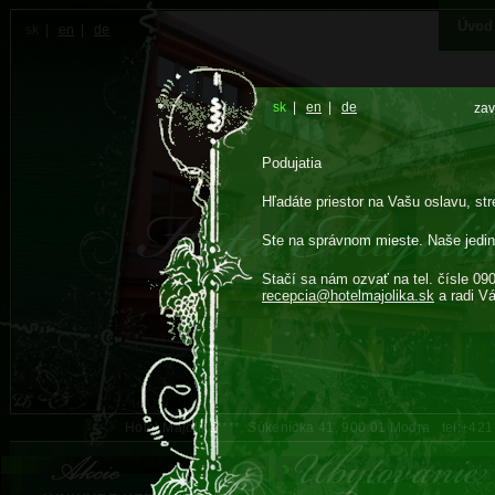
Úvod
sk
|
en
|
de
sk
|
en
|
de
zav
Podujatia
Hľadáte priestor na Vašu oslavu, str
Ste na správnom mieste. Naše jedin
Stačí sa nám ozvať na tel. čísle 09
recepcia@
hotelmajolika.sk
a radi V
Hotel Majolika****, Súkenícka 41, 900 01 Modra tel:+42